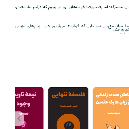
شترکه؛ اما بعضی‌وقتا خواب‌هایی رو می‌بینیم که درنظرِ ما، معنا و
میاد. معبران باور دارن که خواب‌ها می‌تونن حاوی پیام‌های مهمی
قیه‌ی متن
ستیم.
 خواب به‌طور تمام‌و‌کمال شناخته نشده. هنوز زوایای پنهانی درباره‌ی
آثار علمی در زمینه‌ی تفسیر خواب هست که پدیده‌ی رویا رو از نگاه
س‌ها و امیدواری‌های زندگی خودش میره و اون‌ها رو در دنیای خواب
این کتاب به‌دلیل حفاظت از حریم شخصی، هرگز چاپ نشد؛ چون‌که
دن.
ما در دنیای خواب می‌بینیم، انعکاسی از زندگی واقعی ما هست. فروید
‌ایسته و میگه که خواب و رویا، الهام الهی نیست که یهو به سرِ ما فرود