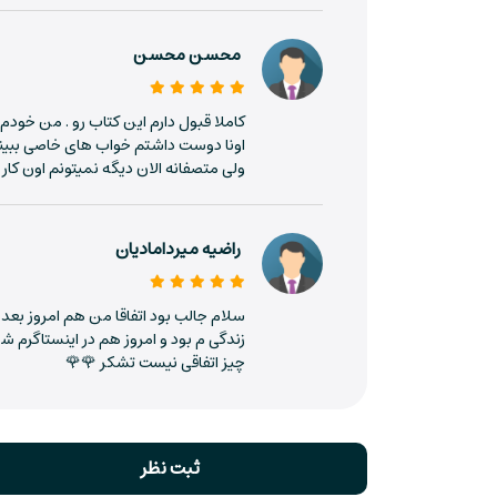
این تجربه با من موند و هربار که موفقیتی رو تجربه می‌کردم،
قبل از مراسم اهدای جوایز، خواب دیدم کراواتم رو اشتباه بس
محسن محسن
یه منبع دیگه برای محتوای خواب‌ها، شرایط بدنیِ زما
سرگیجه پیدا کنی.
کاملا قبول دارم این کتاب رو . من خو
اونا دوست داشتم خواب های خاصی ببینم
هر محرک بدنی ممکنه خودش رو توی خوابت به‌شکلی نشون
ولی متصفانه الان دیگه نمیتونم اون کار 
دستشویی داشته‌ باشی، ممکنه خواب ببینی که داری روی ی
نشون بده.
راضیه میردامادیان
اگه دوست داری درباره‌ی پدیده‌ی خواب و رویا بیشتر بدون
توی
وبسایت و اپلیکیشن چکیدا
بخونی یا بشنوی.
سلام جالب بود اتفاقا من هم امروز بعد
در چه صورتی از این کتاب لذت می‌بری؟
زندگی م بود و امروز هم در اینستاگرم ش
چیز اتفاقی نیست تشکر 🌹🌹
- اگه پدیده‌ی خواب و تفسیر خواب برات جذابه
- اگه دوست داری بدونی که دیدگاه روانشناسی نس
ثبت نظر