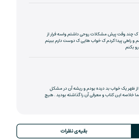
 یاد این خاطره‌ی بچگیم می‌افتادم. مثلا وقتی یه جایزه برده‌ بودم، شب
تم.
ن خوابه. اگه کسی آروم توی خواب تکونت بده، ممکنه توی خواب حس
دم ک چند وقت پیش مشکلات روحی داشتم واسه فرار از
 و راهی پیدا کردم ک خواب هایی ک دوست دارم ببینم
 بده. اگه توی خوابت داری گشت‌وگذار می‌کنی و نیاز به رفتن به
رو بکنم
ه رودخونه قایق‌سواری می‌کنی و اون حس خودش رو به شکل جریان آب
ی، همین الان می‌تونی خلاصه‌ی صفر تا صد کتاب تعبیر خواب فروید رو
 از ظهر یک خواب بد دیده بودم و ریشه آن در مشکل
ما خلاصه این کتاب و معرفی آن را گذاشته بودید . هیچ
بت‌به خواب و رویا چیه
بقیه‌ی نظرات