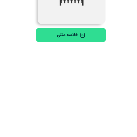
خلاصه متنی
چطور فردای بهتری برای
سفری به قلمروی
خودمون بسازیم؟
عواطف و احساسات
هال هرشفیلد
برنه براون
صوتی
صوتی