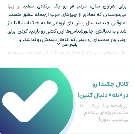
برای هزاران سال، مردم قو رو یک پرنده‌ی سفید و زیبا
می‌دونستن که نمادی از چیزهای خوب ازجمله عشق هست؛
اماوقتی چندصدسال‌ پیش پای اروپایی‌ها به خاک استرالیا باز
شد و به‌دنبالش، جانورشناس‌ها این کشور رو بازدید کردن، برای
اولین‌بار صحنه‌ای رو دیدن که انتظار دیدنش رو نداشتن.
بقیه‌ی متن
اونا پرنده‌ای دیدن که ازلحاظ جثه‌ی فیزیکی به‌شدت شبیه به
قو بود؛ با این تفاوت که فقط رنگش سیاه بود. بله درسته، اونا
برای اولین‌بار قوی سیاه رو دیده بودن.
این رویداد باوری که هزاران‌سال از قو در ذهن مردم وجود داشت
رو به‌کلی نقض می‌کرد.
نسیم نیکولاس طالب
با اشاره به این داستان در خلاصه کتاب
قوی سیاه، شکنندگیِ دانش ما رو نمایان می‌کنه و نشون میده
که آموختنِ ما از تجربیات و مشاهدات با چه محدودیت‌های
شدیدی روبه‌رو هست. تنها یه مشاهده کافی‌ست تا گزاره‌ای