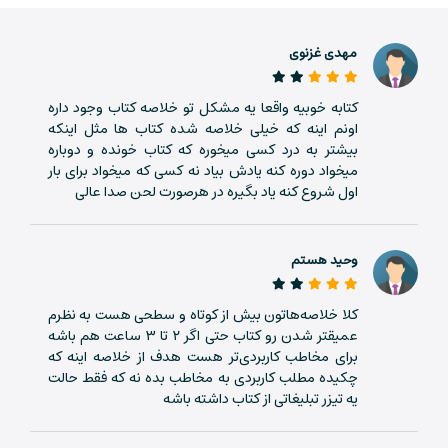
کنی؛ به‌ویژه درباره‌ی اون‌دسته از رویدادهایی که نمی‌تونیم
تصور کنیم اتفاق بیفتن، اما اتفاق‌افتادنِ اون‌ها می‌تونه
مهدی غزنوی
هزینه‌ی زیادی برامون داشته باشه؛ رویدادهایی نادر، اما با
تاثیری عظیم. درواقع نسیم نیکولاس طالب سعی می‌کنه نوع
کتابه خوبیه واقعا یه مشکل تو خلاصه کتاب وجود داره
نگاه و شیوه‌ی فکرکردنِ ما رو تغییر بده و الگوهای رایج رو به
اونم اینه که خیلی خلاصه شده کتاب ها مثل اینکه
چالش بکشه.
بیشتر به درد کسی میخوره که کتاب خونده و دوباره
میخواد دوره کنه یادش بیاد نه کسی که میخواد برای بار
خبر خوب اینه که چکیدا صفر تا صد این کتاب رو برات خلاصه
اول شروع کنه یاد بگیره در هرصورت لحن صدا عالی
کرده و همین الان می‌تونی ازطریق سایت و اپلیکیشن چکیدا
خلاصه کتاب قوی سیاه رو بخونی یا بشنوی.
وحید هستم
در چه صورتی از این کتاب لذت می‌بری؟
کلا خلاصه‌هاتون بیش از کوتاه و سطحی هست به نظرم
عمیقتر شدن رو کتاب حتی اگر ۲ تا ۳ ساعت هم باشه
- اگه دنبال کتابی هست که افکارت رو به چالش بکشه
برای مخاطب کاربردی‌تر هست هدف از خلاصه اینه که
- اگه به بررسی عدم قطعیت در رویدادها علاقه داری
چکیده مطلب کاربردی به مخاطب بده نه که فقط حالت
یه تیزر تبلیغاتی از کتاب داشته باشه
- اگه عاشق کتاب‌های نسیم نیکولاس طالب هستی