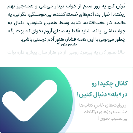
فرض کن یه روز صبح از خواب بیدار می‌شی و همه‌چیز بهم
ریخته. اخبار بد، آدم‌های خسته‌کننده، بی‌حوصلگی، نگرانی، یه
عالمه کار عقب‌افتاده. شاید وسط همین شلوغی، دنبال یه
جواب باشی. یا نه، شاید فقط یه صدای آروم بخوای که بهت بگه
چطور می‌تونی با این همه فشار، هنوز آدم درستی باشی.
بقیه‌ی متن
حالا تصور کن یه پیرمرد رومی، از دو هزار سال پیش، داره برات
نامه می‌نویسه. نه با لحن خشک یه فیلسوف باستانی، بلکه
مثل یه دوست عاقل، آروم و شمرده. نه فقط برای اینکه چیزی
یادت بده، بلکه برای اینکه کمکت کنه آروم‌تر، محکم‌تر و
معنا‌محورتر زندگی کنی. اون پیرمرد، لوسیوس آنايوس سِنِکا
هست و اون نامه‌ها، توی یه کتاب جمع شدن به اسم نامه‌های
یک رواقی.
کتاب نامه‌های یک رواقی بیشتر از یه کتاب فلسفیه. این کتاب،
یه جور پناهگاه ذهنیه. جایی برای وقت‌هایی که نمی‌دونی
چطور باید به خودت مسلط بشی یا وقتی نمی‌دونی ارزش