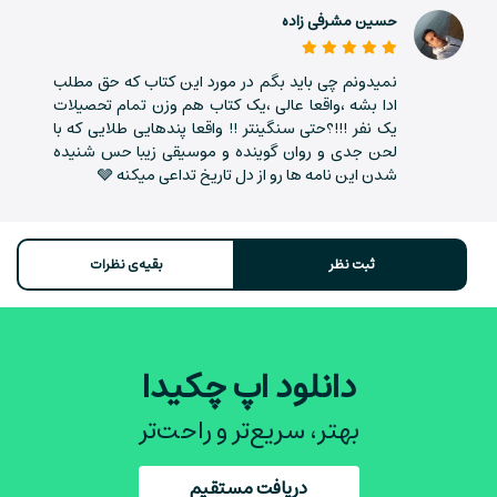
تلاش. دقیقاً مثل خود ما.
حسین مشرفی زاده
اگر هنوز شک داری که چرا باید این کتاب رو بخونی، فقط به یه
نمیدونم چی باید بگم در مورد این کتاب که حق مطلب
سؤال جواب بده: وقتی همه‌چیز بیرون از کنترلت داره می‌لرزه،
ادا بشه ،واقعا عالی ،یک کتاب هم وزن تمام تحصیلات
چی تو رو محکم نگه می‌داره؟ اگه جوابت «نمی‌دونم» بود،
یک نفر !!!؟حتی سنگینتر !! واقعا پندهایی طلایی که با
اون‌وقت وقتشه که بشینی و به حرف‌های یه پیرمرد رومی گوش
لحن جدی و روان گوینده و موسیقی زیبا حس شنیده
شدن این نامه ها رو از دل تاریخ تداعی میکنه 🩶
بدی. چون شاید چیزی برای گفتن داشته باشه که هیچ‌کس
دیگه نداره.
خبر خوب اینه که چکیدا عصاره‌ی اصلی این کتاب و نامه‌ها رو
ثبت نظر
بقیه‌ی نظرات
برات خلاصه کرده و همین الان می‌تونی ازطریق سایت و
اپلیکیشن چکیدا خلاصه کتاب نامه‌های یک رواقی رو مطالعه
کنی.
دانلود اپ چکیدا
در چه صورتی از این کتاب لذت می‌بری؟
بهتر، سریع‌تر و راحت‌تر
- اگه به فلسفه‌ی رواقیون برای زندگی علاقه‌مند هستی
دریافت مستقیم