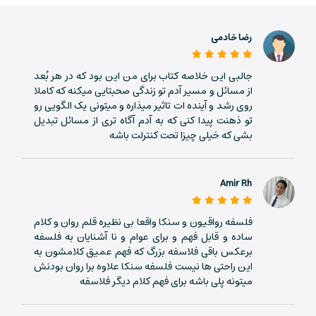
ببری، ولی از چیزایی که واقعی‌ان. مثل آرامش، آزادی درونی،
دوست واقعی، قدرت انتخاب، رضایت از خودت.
رضا خادمی
در دنیایی که پر از فریاده، نامه‌های یک رواقی یه جور سکوت
جالبی این خلاصه کتاب برای من این بود که در هر بُعد
محاسبه‌شده‌ست. مثل یه نسیم توی شلوغی. یه یادآوری که
از مسائل و مسیر آدم تو زندگی صحبتایی میکنه که کاملا
لازم نیست همیشه عجله کنی، لازم نیست همیشه نگران
روی رشد و آینده ات تاثیر میذاره و میتونی یک الگویی رو
باشی. می‌تونی متوقف شی، نفس بکشی، و تصمیم بگیری که
تو ذهنت پیدا کنی که به آدم آگاه تری از مسائل تبدیل
بشی که خیلی چیزا تحت کنترلت باشه
چطور ادامه بدی.
برای کسی که دنبال جواب‌های آماده می‌گرده، شاید این کتاب
Amir Rh
سخت باشه. چون سنکا جواب نمی‌ده. سؤال می‌پرسه. ذهن رو
به چالش می‌کشه. از آدم می‌خواد دست از قربانی بودن برداره.
فلسفه رواقیون و سنکا واقعا بی نظیره قلم روان و کلام
ازت می‌خواد مسئولیت فکرهات، احساساتت و انتخاب‌هات رو
ساده و قابل فهم و برای عوام و نا آشنایان به فلسفه
به عهده بگیری.
برعکس باقی فلاسفه بزرگ که فهم عمیق کلامشون به
این راحتی ها نیست فلسفه سنکا علاوه برا روان بودنش
کتاب نامه‌های یک رواقی یک نسخه‌ی انسانی از فلسفه‌ست. نه
میتونه پلی باشه برای فهم کلام دیگر فلاسفه
افسانه‌ای، نه خشک، نه غیرقابل لمس. پر از اشتباه، شک، و