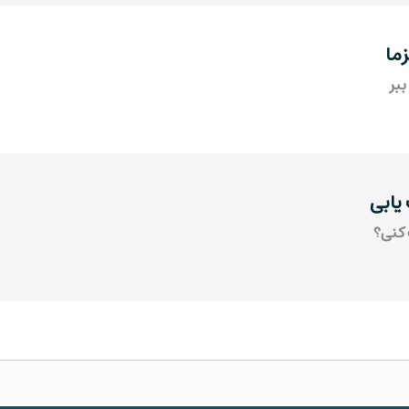
ما
ببر
یابی
 کنی؟