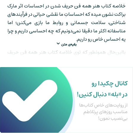
خلاصه کتاب هنر همه فن حریف شدن در احساسات اثر مارک
براکت نشون میده که احساساتِ ما نقشی حیاتی در فرآیندهای
شناختی، سلامت جسمانی و روابط ما بازی می‌کنن؛ اما
متاسفانه اکثر ما دقیقا نمی‌دونیم که چه احساسی داریم و چرا
یه احساسِ خاص رو داریم.
بقیه‌ی متن
بااین‌حال همونطور که توی خلاصه کتاب هنر همه فن حریف
شدن گفته میشه، همه‌ی ما می‌تونیم با تمرین، مهارت‌های
عاطفی و احساسی رو یاد بگیریم تا درنهایت هوش هیجانی
بالاتری داشته باشیم.
توی این خلاصه کتاب قراره یاد بگیری که تا احساسات خودت رو
شناسایی کنی، بفهمی که از کجا سرچشمه می‌گیرن و
محرک‌های احساسیت رو کنترل کنی. همونطور که مارک براکت
در این کتاب بهمون نشون میده، اگه به خودمون اجازه بدیم که
احساساتمون رو همونطوری که هستن ببینیم و بپذیریم،
بسیاری از استرس‌ها و فشارهای احساسی از روی شونه‌مون